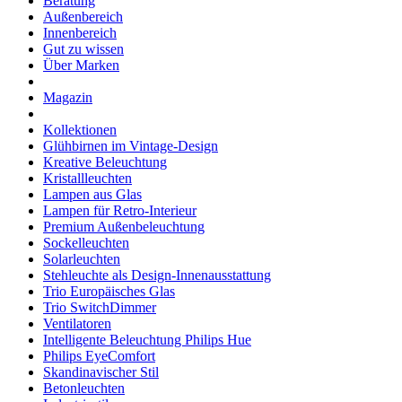
Beratung
Außenbereich
Innenbereich
Gut zu wissen
Über Marken
Magazin
Kollektionen
Glühbirnen im Vintage-Design
Kreative Beleuchtung
Kristallleuchten
Lampen aus Glas
Lampen für Retro-Interieur
Premium Außenbeleuchtung
Sockelleuchten
Solarleuchten
Stehleuchte als Design-Innenausstattung
Trio Europäisches Glas
Trio SwitchDimmer
Ventilatoren
Intelligente Beleuchtung Philips Hue
Philips EyeComfort
Skandinavischer Stil
Betonleuchten