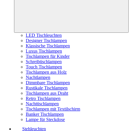
LED Tischleuchten
Designer Tischlampen
Klassische Tischlampen
Luxus Tischlampen
Tischlampen für Kinder
Schreibtischlampen
Touch Tischlampen
Tischlampen aus Holz
Nachtlampen
Dimmbare Tischlampen
Rustikale Tischlampen
Tischlampen aus Draht
Retro Tischlampen
Nachttischlampen
Tischlampen mit Textilschirm
Banker Tischlampen
Lampe für Steckdose
Stehleuchten