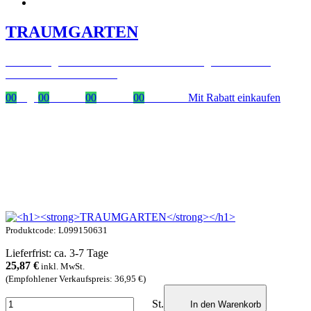
TRAUMGARTEN
Zeitlich begrenzter 20 % Rabatt auf Bestellungen über 400 €
mit dem Code: VIP20DE
00
Tage
00
Stunden
00
Minuten
00
Sekunden
Mit Rabatt einkaufen
Produktcode: L099150631
Lieferfrist: ca. 3-7 Tage
25,87
€
inkl. MwSt.
(Empfohlener Verkaufspreis: 36,95 €)
St.
In den Warenkorb