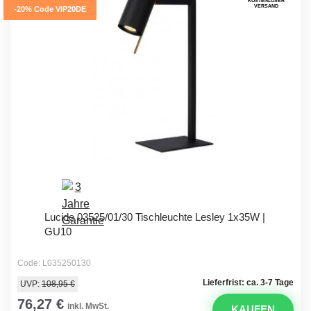
KOSTENLOSER
VERSAND
-20% Code VIP20DE
Lucide 03525/01/30 Tischleuchte Lesley 1x35W |
GU10
Code: L035250130
Lieferfrist: ca. 3-7 Tage
UVP:
108,95 €
76,27 €
inkl. MwSt.
KAUFEN