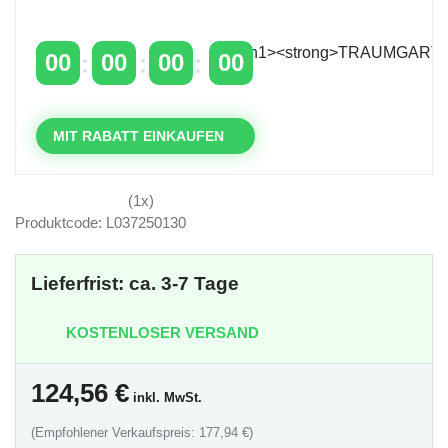
über 400 €
mit dem Code: VIP20DE
00
00
00
00
TAGE
STUNDEN
MINUTEN
SEKUNDEN
MIT RABATT EINKAUFEN
(1x)
Produktcode: L037250130
Lieferfrist: ca. 3-7 Tage
KOSTENLOSER VERSAND
124,56
€
inkl. MwSt.
(Empfohlener Verkaufspreis: 177,94 €)