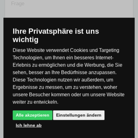
Ihre Privatsphäre ist uns
wichtig
Diese Website verwendet Cookies und Targeting
Stellen Sie anonym eine Frage.
Technologien, um Ihnen ein besseres Internet-
Erlebnis zu ermöglichen und die Werbung, die Sie
Ich habe die
Datenschutz- und
sehen, besser an Ihre Bedürfnisse anzupassen.
Einwilligungserklärung
gelesen und bin damit
Diese Technologien nutzen wir außerdem, um
einverstanden.
Ergebnisse zu messen, um zu verstehen, woher
unsere Besucher kommen oder um unsere Website
SENDEN SIE EINE FRAGE
weiter zu entwickeln.
Alle akzeptieren
Einstellungen ändern
Ich lehne ab
Produktbewertung