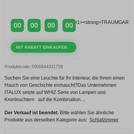
Zeitlich begrenzter 20 % Rabatt auf Bestellungen
über 400 €
mit dem Code: VIP20DE
00
00
00
00
TAGE
STUNDEN
MINUTEN
SEKUNDEN
MIT RABATT EINKAUFEN
Produktcode: 5900644331728
Suchen Sie eine Leuchte für Ihr Interieur, die Ihnen einen
Hauch von Geschichte einhaucht?Das Unternehmen
ITALUX setzte auf WHIZ Serie von Lampen und
Kronleuchtern auf die Kombination…
Der Verkauf ist beendet
. Bitte wählen Sie ähnliche
Produkte aus derselben Kategorie aus:
Schlafzimmer