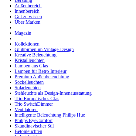
Beratung
Außenbereich
Innenbereich
Gut zu wissen
Über Marken
Magazin
Kollektionen
Glühbirnen im Vintage-Design
Kreative Beleuchtung
Kristallleuchten
Lampen aus Glas
Lampen für Retro-Interieur
Premium Außenbeleuchtung
Sockelleuchten
Solarleuchten
Stehleuchte als Design-Innenausstattung
Trio Europäisches Glas
Trio SwitchDimmer
Ventilatoren
Intelligente Beleuchtung Philips Hue
Philips EyeComfort
Skandinavischer Stil
Betonleuchten