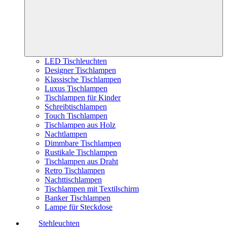
LED Tischleuchten
Designer Tischlampen
Klassische Tischlampen
Luxus Tischlampen
Tischlampen für Kinder
Schreibtischlampen
Touch Tischlampen
Tischlampen aus Holz
Nachtlampen
Dimmbare Tischlampen
Rustikale Tischlampen
Tischlampen aus Draht
Retro Tischlampen
Nachttischlampen
Tischlampen mit Textilschirm
Banker Tischlampen
Lampe für Steckdose
Stehleuchten