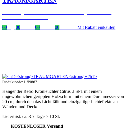
TRAUMGARTEN
Zeitlich begrenzter 20 % Rabatt auf Bestellungen über 400 €
mit dem Code: VIP20DE
00
Tage
00
Stunden
00
Minuten
00
Sekunden
Mit Rabatt einkaufen
Produktcode: I159867
Hängender Retro-Kronleuchter Citrus-3 SP1 mit einem
ungewöhnlichen gerippten Holzschirm mit einem Durchmesser von
20 cm, durch den das Licht fällt und einzigartige Lichteffekte an
Wänden und Decke…
Lieferfrist: ca. 3-7 Tage > 10 St.
KOSTENLOSER Versand