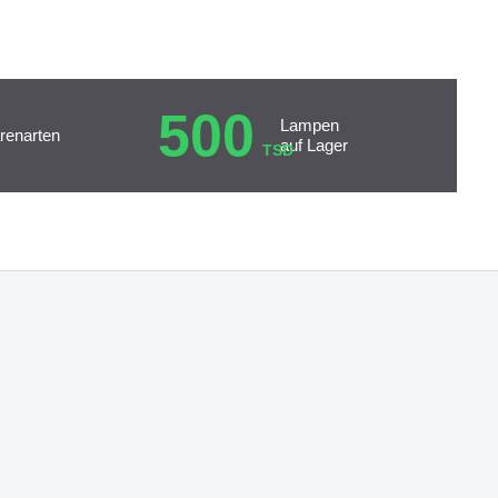
500
Lampen
renarten
auf Lager
TSD