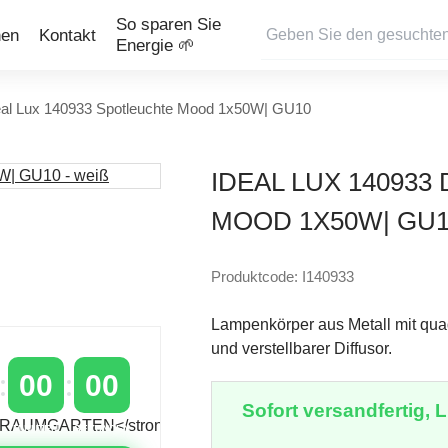
So sparen Sie
nen
Kontakt
Energie 🌱
eal Lux 140933 Spotleuchte Mood 1x50W| GU10
IDEAL LUX 14093
MOOD 1X50W| GU10
Produktcode: I140933
Lampenkörper aus Metall mit qua
und verstellbarer Diffusor.
00
00
Sofort versandfertig, Li
MINUTEN
SEKUNDEN