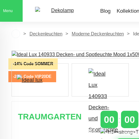
Blog
Kollektio
Menu
Deckenleuchten
Moderne Deckenleuchten
Id
-14% Code SOMMER
-20% Code VIP20DE
TRAUMGARTEN
00
00
Zeitlich begrenzter 20 % Rabatt auf
TAGE
STUNDEN
Bestellungen über 400 €