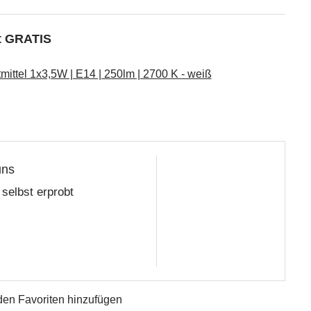
kt GRATIS
ttel 1x3,5W | E14 | 250lm | 2700 K - weiß
uns
selbst erprobt
den Favoriten hinzufügen