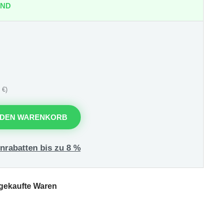
AND
 €)
 DEN WARENKORB
nrabatten bis zu 8 %
 gekaufte Waren