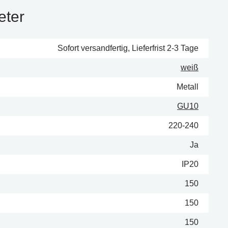
eter
Sofort versandfertig, Lieferfrist 2-3 Tage
weiß
Metall
GU10
220-240
Ja
IP20
150
150
150