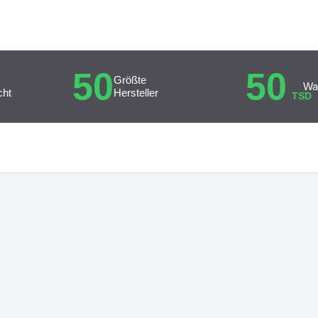
50
50
Größte
Wa
cht
Hersteller
TSD