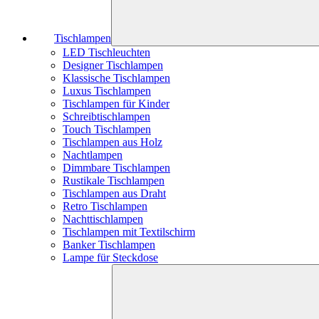
Tischlampen
LED Tischleuchten
Designer Tischlampen
Klassische Tischlampen
Luxus Tischlampen
Tischlampen für Kinder
Schreibtischlampen
Touch Tischlampen
Tischlampen aus Holz
Nachtlampen
Dimmbare Tischlampen
Rustikale Tischlampen
Tischlampen aus Draht
Retro Tischlampen
Nachttischlampen
Tischlampen mit Textilschirm
Banker Tischlampen
Lampe für Steckdose