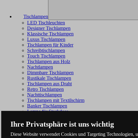
Tischlampen
LED Tischleuchten
Designer Tischlampen
Klassische Tischlampen
Luxus Tischlampen
Tischlampen für Kinder
Schreibtischlampen
Touch Tischlampen
Tischlampen aus Holz
Nachtlampen
Dimmbare Tischlampen
Rustikale Tischlampen
Tischlampen aus Draht
Retro Tischlampen
Nachttischlampen
Tischlampen mit Textilschirm
Banker Tischlampen
Lampe für Steckdose
Ihre Privatsphäre ist uns wichtig
Diese Website verwendet Cookies und Targeting Technologien, um 