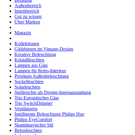
Beratung
Außenbereich
Innenbereich
Gut zu wissen
Über Marken
Magazin
Kollektionen
Glühbirnen im Vintage-Design
Kreative Beleuchtung
Kristallleuchten
Lampen aus Glas
Lampen für Retro-Interieur
Premium Außenbeleuchtung
Sockelleuchten
Solarleuchten
Stehleuchte als Design-Innenausstattung
Trio Europäisches Glas
Trio SwitchDimmer
Ventilatoren
Intelligente Beleuchtung Philips Hue
Philips EyeComfort
Skandinavischer Stil
Betonleuchten