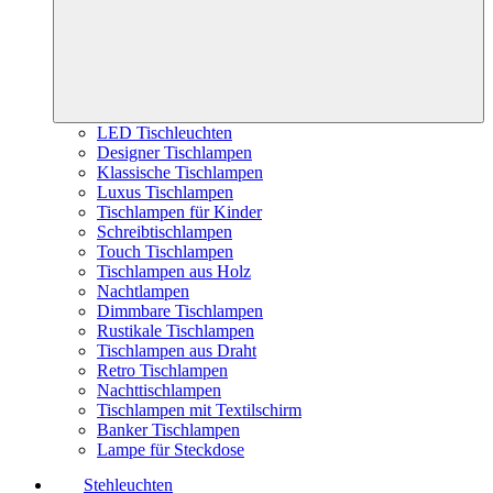
LED Tischleuchten
Designer Tischlampen
Klassische Tischlampen
Luxus Tischlampen
Tischlampen für Kinder
Schreibtischlampen
Touch Tischlampen
Tischlampen aus Holz
Nachtlampen
Dimmbare Tischlampen
Rustikale Tischlampen
Tischlampen aus Draht
Retro Tischlampen
Nachttischlampen
Tischlampen mit Textilschirm
Banker Tischlampen
Lampe für Steckdose
Stehleuchten