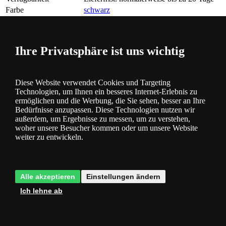
Farbe
schwarz
Material
Glas, Metall
Fassung Filter
E27
Energieversorgung
220-240
Ihre Privatsphäre ist uns wichtig
Lampe/Quelle enthalten
Nein
Deckung
IP20
Breite [mm]
485
Diese Website verwendet Cookies und Targeting
Höhe [mm]
min. 750/max. 1450
Technologien, um Ihnen ein besseres Internet-Erlebnis zu
ermöglichen und die Werbung, die Sie sehen, besser an Ihre
Produktfragen
Bedürfnisse anzupassen. Diese Technologien nutzen wir
außerdem, um Ergebnisse zu messen, um zu verstehen,
woher unsere Besucher kommen oder um unsere Website
Es gibt noch keine Beiträge in der Diskussion, seien Sie der Erste!
weiter zu entwickeln.
Ihr Name (Optional):
E-mail:
Frage
Stellen Sie anonym eine Frage.
Ich habe die
Datenschutz- und
Alle akzeptieren
Einstellungen ändern
Einwilligungserklärung
gelesen und bin damit einverstanden.
Gemäß
Ich lehne ab
dem Gesetz zum Schutz personenbezogener Daten muss der
Verarbeitung personenbezogener Daten zugestimmt werden. Wir
verarbeiten die angeforderten Daten speziell, um auf Ihre E-Mail zu
antworten. Die Einwilligung kann jederzeit widerrufen werden, z.