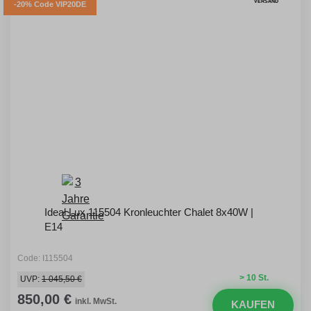
VERSAND
-20% Code VIP20DE
Ideal Lux 115504 Kronleuchter Chalet 8x40W |
E14
Code: I115504
> 10 St.
UVP:
1 045,50 €
850,00 €
inkl. MwSt.
KAUFEN