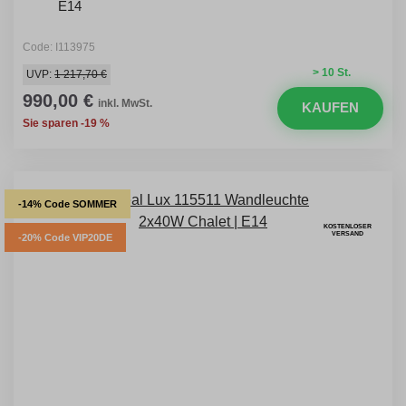
E14
Code: I113975
> 10 St.
UVP:
1 217,70 €
990,00 €
inkl. MwSt.
KAUFEN
Sie sparen -19 %
-14% Code SOMMER
KOSTENLOSER
VERSAND
-20% Code VIP20DE