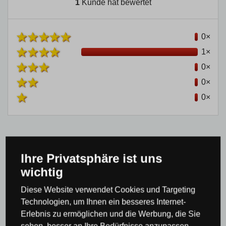
1
Kunde hat bewertet
0×
1×
0×
0×
0×
Ihre Privatsphäre ist uns
Produktkategorie
wichtig
Diese Website verwendet Cookies und Targeting
Kronleuchter & Pendelleuchten
Mehrarmige
Technologien, um Ihnen ein besseres Internet-
Erlebnis zu ermöglichen und die Werbung, die Sie
Kronleuchter