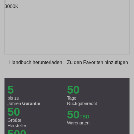
Handbuch herunterladen
Zu den Favoriten hinzufügen
5
50
bis zu
Tage
Jahren
Garantie
Rückgaberecht
50
50
TSD
Größte
Warenarten
Hersteller
500