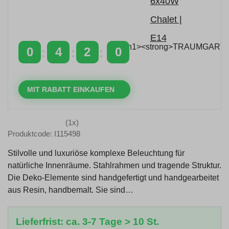
Zeitlich begrenzter 20 % Rabatt auf Bestellungen
über 400 €
mit dem Code: VIP20DE
0
4
1
59
TAGE
STUNDEN
MINUTEN
SEKUNDEN
MIT RABATT EINKAUFEN
(1x)
Produktcode: I115498
Stilvolle und luxuriöse komplexe Beleuchtung für
natürliche Innenräume. Stahlrahmen und tragende Struktur.
Die Deko-Elemente sind handgefertigt und handgearbeitet
aus Resin, handbemalt. Sie sind…
Lieferfrist: ca. 3-7 Tage > 10 St.