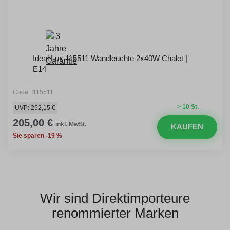
Ideal Lux 115511 Wandleuchte 2x40W Chalet |
E14
Code: I115511
> 10 St.
UVP:
252,15 €
205,00 €
inkl. MwSt.
KAUFEN
Sie sparen -19 %
Wir sind Direktimporteure
renommierter Marken