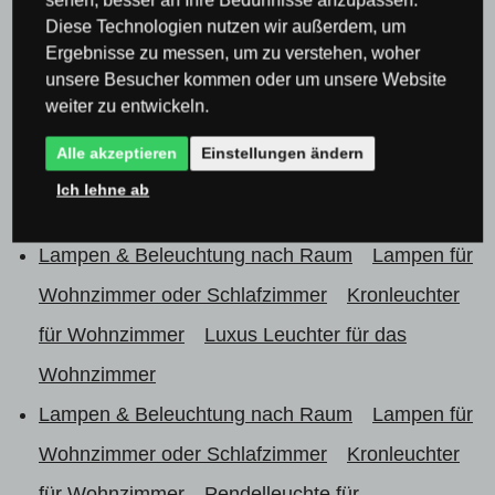
sehen, besser an Ihre Bedürfnisse anzupassen.
Lampen & Beleuchtung nach Raum
Lampen für
Diese Technologien nutzen wir außerdem, um
Ergebnisse zu messen, um zu verstehen, woher
Wohnzimmer oder Schlafzimmer
unsere Besucher kommen oder um unsere Website
Lampen & Beleuchtung nach Raum
Lampen für
weiter zu entwickeln.
Wohnzimmer oder Schlafzimmer
Kronleuchter
Alle akzeptieren
Einstellungen ändern
für Schlafzimmer
Deckenleuchten & Lampen für
Ich lehne ab
Schlafzimmer
Lampen & Beleuchtung nach Raum
Lampen für
Wohnzimmer oder Schlafzimmer
Kronleuchter
für Wohnzimmer
Luxus Leuchter für das
Wohnzimmer
Lampen & Beleuchtung nach Raum
Lampen für
Wohnzimmer oder Schlafzimmer
Kronleuchter
für Wohnzimmer
Pendelleuchte für