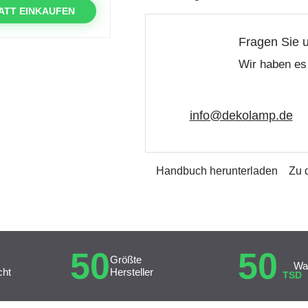
ATT EINKAUFEN
Fragen Sie 
Wir haben es 
info@dekolamp.de
Handbuch herunterladen
Zu 
50
50
Größte
Wa
cht
Hersteller
TSD