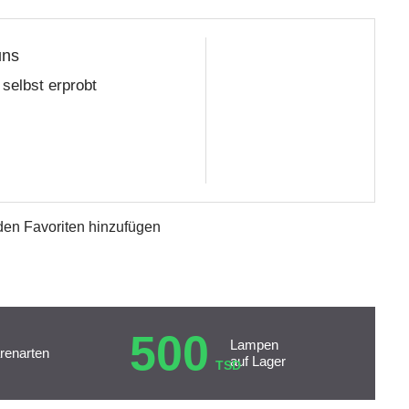
uns
selbst erprobt
den Favoriten hinzufügen
500
Lampen
renarten
auf Lager
TSD