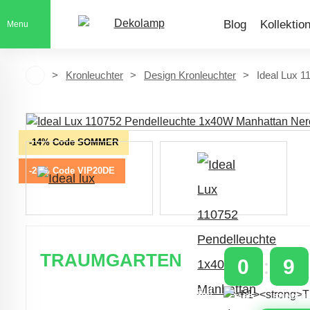
Blog
Kollektio
Menu
Kronleuchter
Design Kronleuchter
Ideal Lux 
-14% Code SOMMER
-20% Code VIP20DE
TRAUMGARTEN
0
9
Zeitlich begrenzter 20 % Rabatt auf
TAGE
STUNDEN
Bestellungen über 400 €