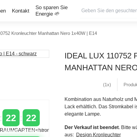
So sparen Sie
nen
Kontakt
Energie 🌱
110752 Kronleuchter Manhattan Nero 1x40W | E14
IDEAL LUX 11075
MANHATTAN NERO 
(1x)
Produk
Kombination aus Naturholz und M
Lack erhältlich. Das Stromkabel i
elegante Lampe.
22
22
Der Verkauf ist beendet
. Bitte 
MINUTEN
SEKUNDEN
aus:
Design Kronleuchter