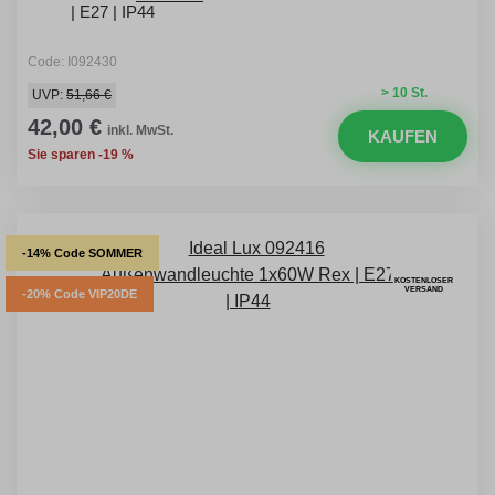
| E27 | IP44
Code: I092430
> 10 St.
UVP:
51,66 €
42,00 €
inkl. MwSt.
KAUFEN
Sie sparen -19 %
-14% Code SOMMER
KOSTENLOSER
VERSAND
-20% Code VIP20DE