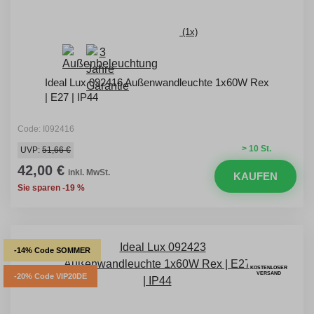
(1x)
Ideal Lux 092416 Außenwandleuchte 1x60W Rex
| E27 | IP44
Code: I092416
> 10 St.
UVP:
51,66 €
42,00 €
inkl. MwSt.
KAUFEN
Sie sparen -19 %
-14% Code SOMMER
KOSTENLOSER
VERSAND
-20% Code VIP20DE