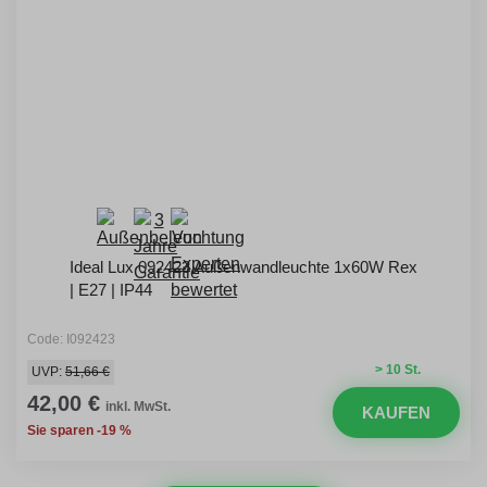
Ideal Lux 092423 Außenwandleuchte 1x60W Rex
| E27 | IP44
Code: I092423
> 10 St.
UVP:
51,66 €
42,00 €
inkl. MwSt.
KAUFEN
Sie sparen -19 %