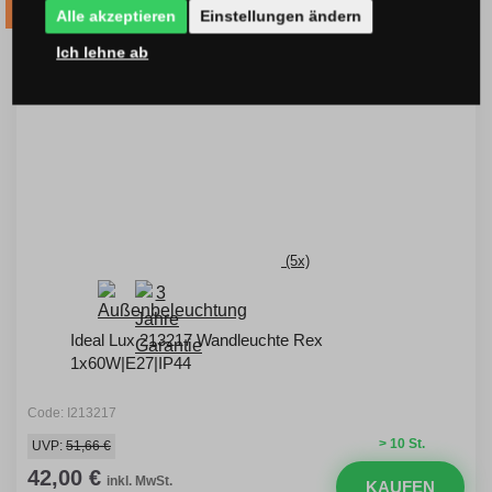
VERSAND
-20% Code VIP20DE
Alle akzeptieren
Einstellungen ändern
Ich lehne ab
(5x)
Ideal Lux 213217 Wandleuchte Rex
1x60W|E27|IP44
Code: I213217
> 10 St.
UVP:
51,66 €
42,00 €
inkl. MwSt.
KAUFEN