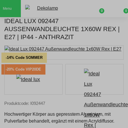
Menu
0
0
IDEAL LUX 092447
AUSSENWANDLEUCHTE 1X60W REX | E
27 | IP44 - ANTHRAZIT
-14% Code SOMMER
-20% Code VIP20DE
Produktcode: I092447
Hochwertiger Körper aus gepresstem Aluminium, mit
Pulverfarbe behandelt, ergänzt mit einem Acryldiffusor.