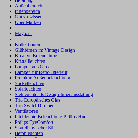
Beratung
Außenbereich
Innenbereich
Gut zu wissen
Über Marken
Magazin
Kollektionen
Glühbirnen im Vintage-Design
Kreative Beleuchtung
Kristallleuchten
Lampen aus Glas
Lampen für Retro-Interieur
Premium Außenbeleuchtung
Sockelleuchten
Solarleuchten
Stehleuchte als Design-Innenausstattung
Trio Europäisches Glas
Trio SwitchDimmer
Ventilatoren
Intelligente Beleuchtung Philips Hue
Philips EyeComfort
Skandinavischer Stil
Betonleuchten