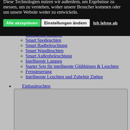
Diese Technologien nutzen wir außerdem, um Ergebnisse zu
Philips Hue - das komplette Angebot
messen, um zu verstehen, woher unsere Besucher kommen oder
Immax NEO - komplettes Sortiment
um unsere Website weiter zu entwickeln.
Trio Wiz - das komplette Angebot
Smart Kronleuchter
Alle akzeptieren
Einstellungen ändern
Ich lehne ab
Smart Deckenleuchten
Smart Leuchten
Intelligente Lampen
Smart Spotleuchten
Smart Badbeleuchtung
Smart Wandleuchten
Smart Außenbeleuchtung
Intelligente Lampen
Starter Sets für intelligente Glühbirnen & Leuchten
Fernsteuerung
Intelligente Leuchten und Zubehör Zigbee
Einbauleuchten