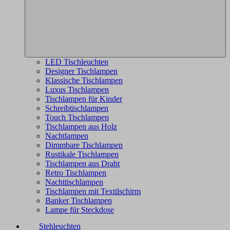
LED Tischleuchten
Designer Tischlampen
Klassische Tischlampen
Luxus Tischlampen
Tischlampen für Kinder
Schreibtischlampen
Touch Tischlampen
Tischlampen aus Holz
Nachtlampen
Dimmbare Tischlampen
Rustikale Tischlampen
Tischlampen aus Draht
Retro Tischlampen
Nachttischlampen
Tischlampen mit Textilschirm
Banker Tischlampen
Lampe für Steckdose
Stehleuchten