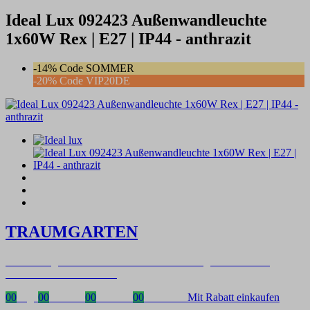
Ideal Lux 092423 Außenwandleuchte
1x60W Rex | E27 | IP44 - anthrazit
-14% Code SOMMER
-20% Code VIP20DE
TRAUMGARTEN
Zeitlich begrenzter 20 % Rabatt auf Bestellungen über 400 €
mit dem Code: VIP20DE
00
Tage
00
Stunden
00
Minuten
00
Sekunden
Mit Rabatt einkaufen