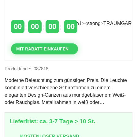
Zeitlich begrenzter 20 % Rabatt auf Bestellungen
über 400 €
mit dem Code: VIP20DE
00
00
00
00
TAGE
STUNDEN
MINUTEN
SEKUNDEN
MIT RABATT EINKAUFEN
Produktcode: I087818
Moderne Beleuchtung zum günstigen Preis. Die Leuchte
kombiniert verschiedene Schirmformen zu einem
eleganten Design-Ganzen aus mundgeblasenem Weiß-
oder Rauchglas. Metallrahmen in weiß oder…
Lieferfrist: ca. 3-7 Tage > 10 St.
KOSTENLOSER VERSAND