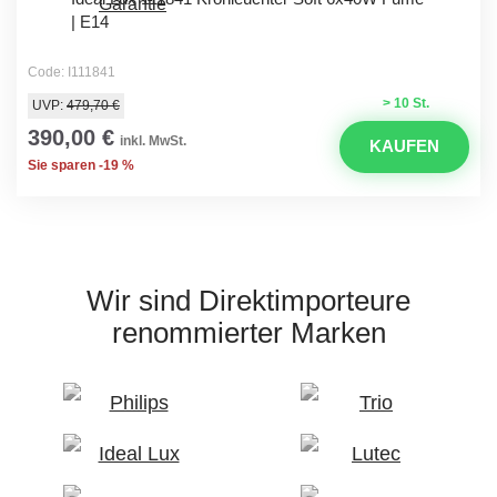
| E14
Code: I111841
> 10 St.
UVP:
479,70 €
390,00 €
inkl. MwSt.
KAUFEN
Sie sparen -19 %
Wir sind Direktimporteure
renommierter Marken