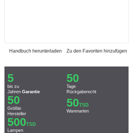
Handbuch herunterladen
Zu den Favoriten hinzufügen
5
50
bis zu
Tage
Jahren
Garantie
Rückgaberecht
50
50
TSD
Größte
Warenarten
Hersteller
500
TSD
Lampen