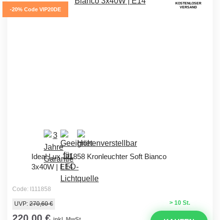
KOSTENLOSER
VERSAND
-20% Code VIP20DE
Ideal Lux 111858 Kronleuchter Soft Bianco
3x40W | E14
Code: I111858
> 10 St.
UVP:
270,60 €
220,00 €
inkl. MwSt.