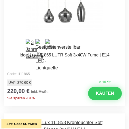
Ideal Lux 111865 LUTR Soft 3x40W Fume | E14
Code: I111865
> 10 St.
UVP:
270,60 €
220,00 €
inkl. MwSt.
KAUFEN
Sie sparen -19 %
-14% Code SOMMER