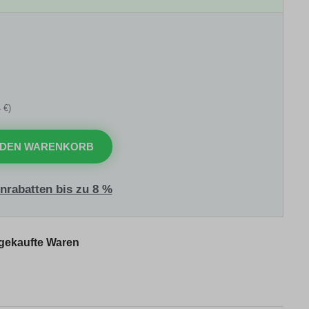
 €)
 DEN WARENKORB
nrabatten bis zu 8 %
 gekaufte Waren