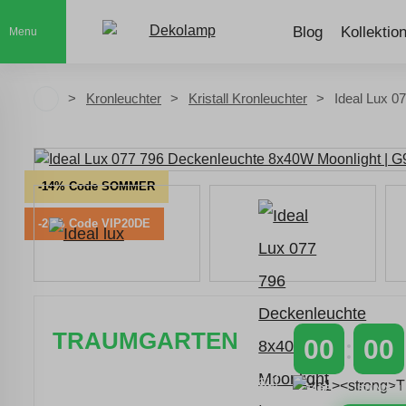
Blog
Kollektio
Menu
Kronleuchter
Kristall Kronleuchter
Ideal Lux 0
-14% Code SOMMER
-20% Code VIP20DE
TRAUMGARTEN
00
00
Zeitlich begrenzter 20 % Rabatt auf
TAGE
STUNDEN
Bestellungen über 400 €