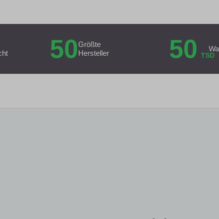
50
50
Größte
Wa
cht
Hersteller
TSD