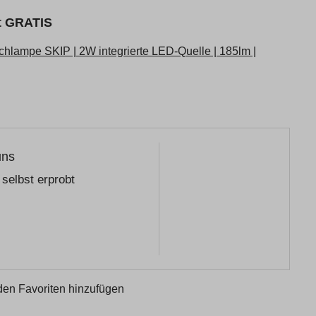
kt GRATIS
hlampe SKIP | 2W integrierte LED-Quelle | 185lm |
uns
selbst erprobt
den Favoriten hinzufügen