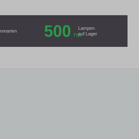
500
Lampen
renarten
auf Lager
TSD