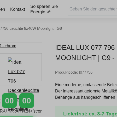
So sparen Sie
nen
Kontakt
Energie 🌱
77796 Leuchte 8x40W Moonlight | G9
IDEAL LUX 077 7
MOONLIGHT | G9 
Produktcode: I077796
Eine moderne, umfassende Beleu
Der interessant geformte Metallk
Behänge aus handgeschliffene
00
00
MINUTEN
SEKUNDEN
Lieferfrist: ca. 3-7 Tage