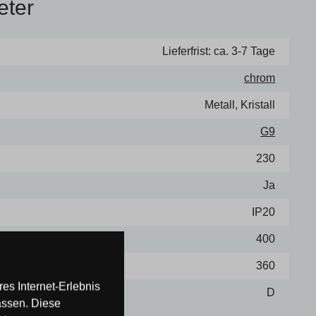
eter
Lieferfrist: ca. 3-7 Tage
chrom
Metall, Kristall
G9
230
Ja
IP20
400
360
es Internet-Erlebnis
D
assen. Diese