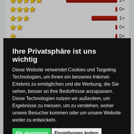
2×
0×
1×
0×
0×
Ihre Privatsphäre ist uns
wichtig
Diese Website verwendet Cookies und Targeting
Technologien, um Ihnen ein besseres Internet-
Produktkategorie
Erlebnis zu ermöglichen und die Werbung, die Sie
sehen, besser an Ihre Bedürfnisse anzupassen.
Kronleuchter & Pendelleuchten
Design
Diese Technologien nutzen wir außerdem, um
Ergebnisse zu messen, um zu verstehen, woher
Kronleuchter & Pendelleuchten
unsere Besucher kommen oder um unsere Website
Kronleuchter & Pendelleuchten
Moderne
weiter zu entwickeln.
Kronleuchter & Pendelleuchten
Alle akzeptieren
Einstellungen ändern