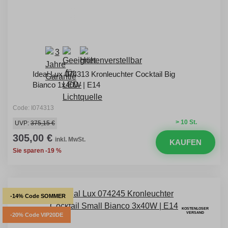
Ideal Lux 074313 Kronleuchter Cocktail Big
Bianco 1x40W | E14
Code: I074313
> 10 St.
UVP:
375,15 €
305,00 €
inkl. MwSt.
KAUFEN
Sie sparen -19 %
-14% Code SOMMER
KOSTENLOSER
VERSAND
-20% Code VIP20DE