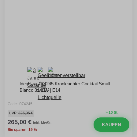
Ideal Lux 074245 Kronleuchter Cocktail Small
Bianco 3x40W | E14
Code: I074245
> 10 St.
UVP:
325,95 €
265,00 €
inkl. MwSt.
KAUFEN
Sie sparen -19 %