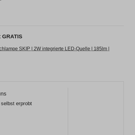
kt GRATIS
hlampe SKIP | 2W integrierte LED-Quelle | 185lm |
uns
selbst erprobt