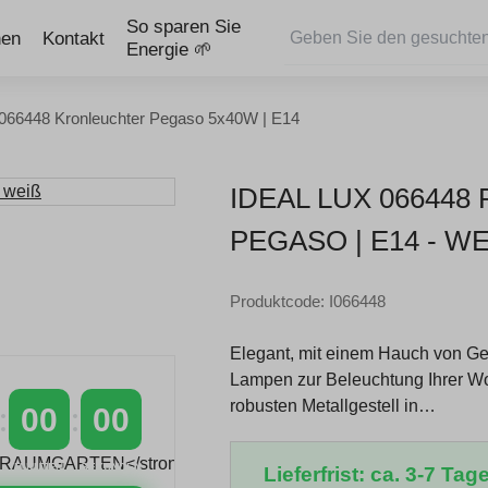
So sparen Sie
nen
Kontakt
Energie 🌱
 066448 Kronleuchter Pegaso 5x40W | E14
IDEAL LUX 06644
PEGASO | E14 - WEI
Produktcode: I066448
Elegant, mit einem Hauch von Ge
Lampen zur Beleuchtung Ihrer W
robusten Metallgestell in…
00
00
MINUTEN
SEKUNDEN
Lieferfrist: ca. 3-7 Tage