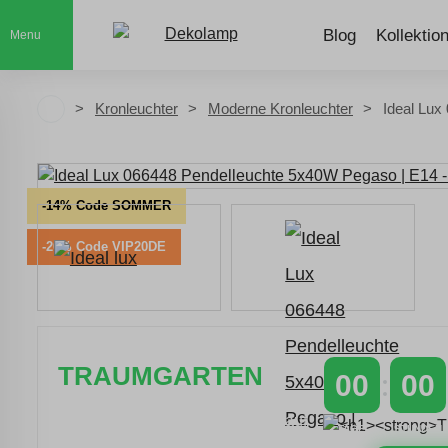
Blog
Kollektio
Menu
Kronleuchter
Moderne Kronleuchter
Ideal Lux
-14% Code SOMMER
-20% Code VIP20DE
TRAUMGARTEN
00
00
Zeitlich begrenzter 20 % Rabatt auf
TAGE
STUNDEN
Bestellungen über 400 €