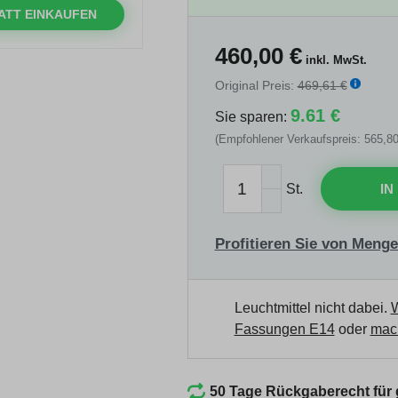
ATT EINKAUFEN
460,00
€
inkl. MwSt.
Original Preis:
469,61 €
9.61 €
Sie sparen:
(Empfohlener Verkaufspreis: 565,80
St.
IN
Profitieren Sie von Menge
Leuchtmittel nicht dabei.
W
Fassungen E14
oder
mach
50 Tage Rückgaberecht für