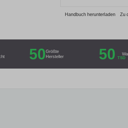
Handbuch herunterladen
Zu 
50
50
Größte
Wa
cht
Hersteller
TSD