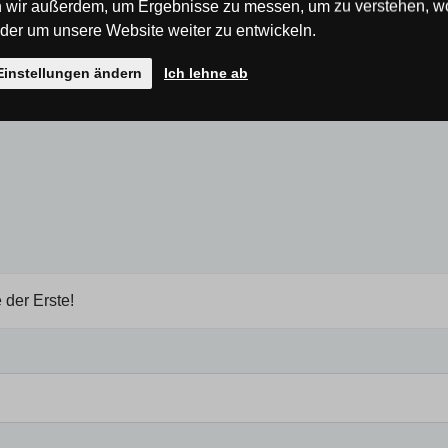
 wir außerdem, um Ergebnisse zu messen, um zu verstehen, w
mit Samt überzogen.
Höhe [mm]
er um unsere Website weiter zu entwickeln.
 Garantie auf die Beleuchtung
Einstellungen ändern
Ich lehne ab
 der Erste!