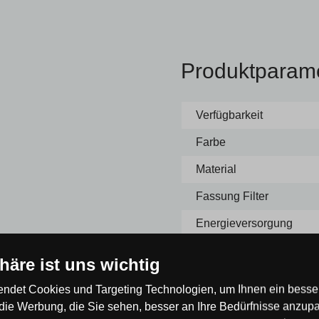
Produktparam
Verfügbarkeit
Farbe
Material
Fassung Filter
Energieversorgung
mfassende Serie von Pegaso-
Lampe/Quelle enthalten
phäre ist uns wichtig
Die Lampe besteht aus einem
Deckung
rativen Kristallelementen und
ndet Cookies und Targeting Technologien, um Ihnen ein besser
 Organza-Stoff in einem
Breite [mm]
die Werbung, die Sie sehen, besser an Ihre Bedürfnisse anzup
uellen sind zusätzlich mit