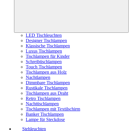
LED Tischleuchten
Designer Tischlampen
Klassische Tischlampen
Luxus Tischlampen
Tischlampen für Kinder
Schreibtischlampen
Touch Tischlampen
Tischlampen aus Holz
Nachtlampen
Dimmbare Tischlampen
Rustikale Tischlampen
Tischlampen aus Draht
Retro Tischlampen
Nachttischlampen
Tischlampen mit Textilschirm
Banker Tischlampen
Lampe für Steckdose
Stehleuchten