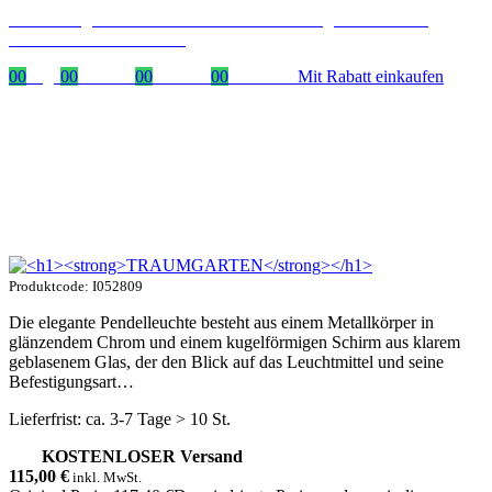
Zeitlich begrenzter 20 % Rabatt auf Bestellungen über 400 €
mit dem Code: VIP20DE
00
Tage
00
Stunden
00
Minuten
00
Sekunden
Mit Rabatt einkaufen
Produktcode: I052809
Die elegante Pendelleuchte besteht aus einem Metallkörper in
glänzendem Chrom und einem kugelförmigen Schirm aus klarem
geblasenem Glas, der den Blick auf das Leuchtmittel und seine
Befestigungsart…
Lieferfrist: ca. 3-7 Tage > 10 St.
KOSTENLOSER Versand
115,00
€
inkl. MwSt.