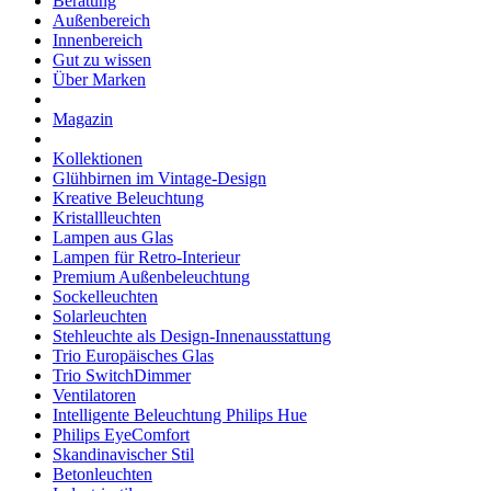
Beratung
Außenbereich
Innenbereich
Gut zu wissen
Über Marken
Magazin
Kollektionen
Glühbirnen im Vintage-Design
Kreative Beleuchtung
Kristallleuchten
Lampen aus Glas
Lampen für Retro-Interieur
Premium Außenbeleuchtung
Sockelleuchten
Solarleuchten
Stehleuchte als Design-Innenausstattung
Trio Europäisches Glas
Trio SwitchDimmer
Ventilatoren
Intelligente Beleuchtung Philips Hue
Philips EyeComfort
Skandinavischer Stil
Betonleuchten