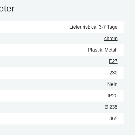
eter
Lieferfrist: ca. 3-7 Tage
chrom
Plastik, Metall
E27
230
Nein
IP20
Ø 235
365