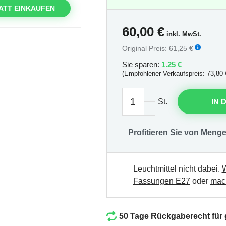
ATT EINKAUFEN
60,00
€
inkl. MwSt.
Original Preis:
61,25 €
Sie sparen:
1.25 €
(Empfohlener Verkaufspreis: 73,80 
St.
IN 
Profitieren Sie von Menge
Leuchtmittel nicht dabei.
W
Fassungen E27
oder
mach
50 Tage Rückgaberecht für