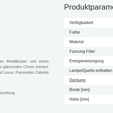
Produktparam
Verfügbarkeit
Farbe
Material
Fassung Filter
Energieversorgung
gen Metallkörper und einem
an glänzendes Chrom erinnert.
Lampe/Quelle enthalten
 und Luxus. Passendes Zubehör
Deckung
Breite [mm]
leuchtung
Höhe [mm]