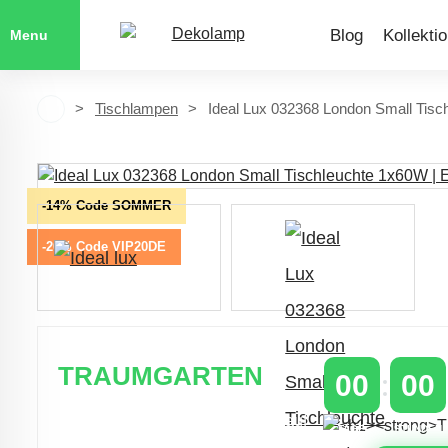
Blog
Kollekti
Menu
Tischlampen
Ideal Lux 032368 London Small Tisc
-14% Code SOMMER
-20% Code VIP20DE
TRAUMGARTEN
00
00
Zeitlich begrenzter 20 % Rabatt auf
TAGE
STUNDEN
Bestellungen über 400 €