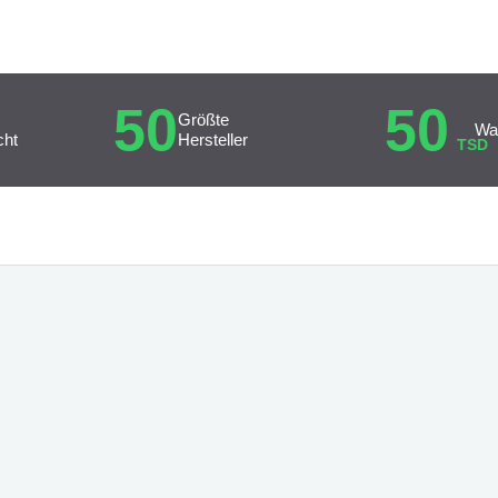
50
50
Größte
Wa
cht
Hersteller
TSD