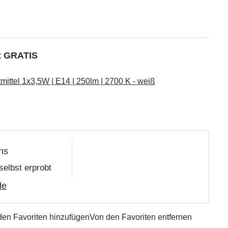
kt GRATIS
ttel 1x3,5W | E14 | 250lm | 2700 K - weiß
ns
selbst erprobt
de
den Favoriten hinzufügen
Von den Favoriten entfernen