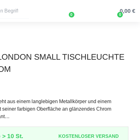
0,00 €
0
0
8 LONDON SMALL TISCHLEUCHTE
ROM
eht aus einem langlebigen Metallkörper und einem
t seiner farbigen Oberfläche an glänzendes Chrom
gant…
 > 10 St.
KOSTENLOSER VERSAND