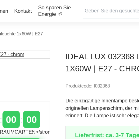
So sparen Sie
onen
Kontakt
Energie 🌱
hleuchte 1x60W | E27
IDEAL LUX 03236
1X60W | E27 - CH
Produktcode: I032368
Die einzigartige Innenlampe best
originellen Lampenschirm, der mi
erinnert. Die Lampe ist sehr ele
00
00
MINUTEN
SEKUNDEN
Lieferfrist: ca. 3-7 Tage