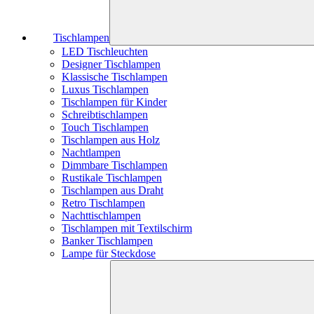
Tischlampen
LED Tischleuchten
Designer Tischlampen
Klassische Tischlampen
Luxus Tischlampen
Tischlampen für Kinder
Schreibtischlampen
Touch Tischlampen
Tischlampen aus Holz
Nachtlampen
Dimmbare Tischlampen
Rustikale Tischlampen
Tischlampen aus Draht
Retro Tischlampen
Nachttischlampen
Tischlampen mit Textilschirm
Banker Tischlampen
Lampe für Steckdose