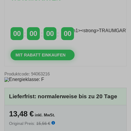
Zeitlich begrenzter 20 % Rabatt auf Bestellungen
über 400 €
mit dem Code: VIP20DE
00
00
00
00
TAGE
STUNDEN
MINUTEN
SEKUNDEN
MIT RABATT EINKAUFEN
Produktcode: 94063216
Lieferfrist: normalerweise bis zu 20 Tage
13,48
€
inkl. MwSt.
Original Preis:
15,56 €