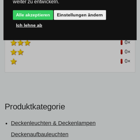
weiter zu entwickeln.
Bisher hat noch niemand das Produkt bewertet
Alle akzeptieren
Einstellungen ändern
0×
Ich lehne ab
0×
0×
0×
0×
Produktkategorie
Deckenleuchten & Deckenlampen
Deckenaufbauleuchten