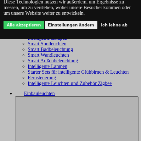
Diese Technologien nutzen wir außerdem, um Ergebnisse zu
Philips Hue - das komplette Angebot
messen, um zu verstehen, woher unsere Besucher kommen oder
Immax NEO - komplettes Sortiment
um unsere Website weiter zu entwickeln.
Trio Wiz - das komplette Angebot
Smart Kronleuchter
Alle akzeptieren
Einstellungen ändern
Ich lehne ab
Smart Deckenleuchten
Smart Leuchten
Intelligente Lampen
Smart Spotleuchten
Smart Badbeleuchtung
Smart Wandleuchten
Smart Außenbeleuchtung
Intelligente Lampen
Starter Sets für intelligente Glühbirnen & Leuchten
Fernsteuerung
Intelligente Leuchten und Zubehör Zigbee
Einbauleuchten