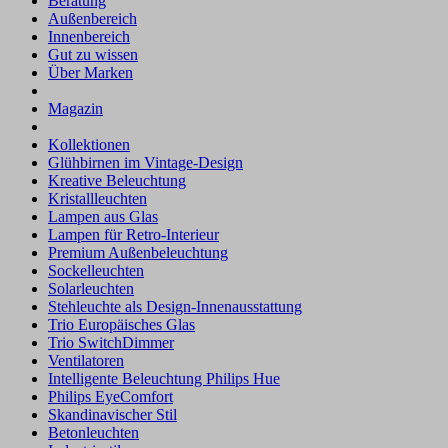
Beratung
Außenbereich
Innenbereich
Gut zu wissen
Über Marken
Magazin
Kollektionen
Glühbirnen im Vintage-Design
Kreative Beleuchtung
Kristallleuchten
Lampen aus Glas
Lampen für Retro-Interieur
Premium Außenbeleuchtung
Sockelleuchten
Solarleuchten
Stehleuchte als Design-Innenausstattung
Trio Europäisches Glas
Trio SwitchDimmer
Ventilatoren
Intelligente Beleuchtung Philips Hue
Philips EyeComfort
Skandinavischer Stil
Betonleuchten