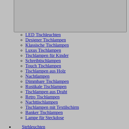
LED Tischleuchten
Designer Tischlampen
Klassische Tischlampen
Luxus Tischlampen
Tischlampen für Kinder
Schreibtischlampen
Touch Tischlampen
Tischlampen aus Holz
Nachtlampen
Dimmbare Tischlampen
Rustikale Tischlampen
Tischlampen aus Draht
Retro Tischlampen
Nachttischlampen
Tischlampen mit Textilschirm
Banker Tischlampen
Lampe für Steckdose
Stehleuchten