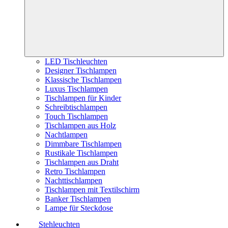
LED Tischleuchten
Designer Tischlampen
Klassische Tischlampen
Luxus Tischlampen
Tischlampen für Kinder
Schreibtischlampen
Touch Tischlampen
Tischlampen aus Holz
Nachtlampen
Dimmbare Tischlampen
Rustikale Tischlampen
Tischlampen aus Draht
Retro Tischlampen
Nachttischlampen
Tischlampen mit Textilschirm
Banker Tischlampen
Lampe für Steckdose
Stehleuchten