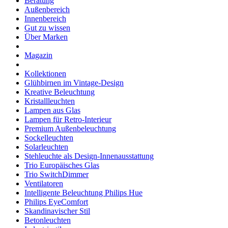
Beratung
Außenbereich
Innenbereich
Gut zu wissen
Über Marken
Magazin
Kollektionen
Glühbirnen im Vintage-Design
Kreative Beleuchtung
Kristallleuchten
Lampen aus Glas
Lampen für Retro-Interieur
Premium Außenbeleuchtung
Sockelleuchten
Solarleuchten
Stehleuchte als Design-Innenausstattung
Trio Europäisches Glas
Trio SwitchDimmer
Ventilatoren
Intelligente Beleuchtung Philips Hue
Philips EyeComfort
Skandinavischer Stil
Betonleuchten