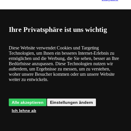
Ihre Privatsphäre ist uns wichtig
Bewertung
0
Diese Website verwendet Cookies und Targeting
Technologien, um Ihnen ein besseres Internet-Erlebnis zu
ermöglichen und die Werbung, die Sie sehen, besser an Ihre
Bedürfnisse anzupassen. Diese Technologien nutzen wir
außerdem, um Ergebnisse zu messen, um zu verstehen,
woher unsere Besucher kommen oder um unsere Website
weiter zu entwickeln.
Kategorie
Produktbeschreibung
Alle akzeptieren
Einstellungen ändern
Ich lehne ab
3 Jahre Garantie
- Sie haben 3 Jahre lang Garantie auf die
Beleuchtung