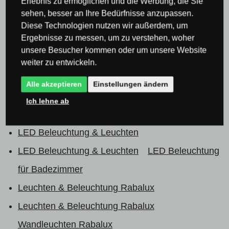
Erlebnis zu ermöglichen und die Werbung, die Sie
Wandleuchten & Wandlampen
Moderne
sehen, besser an Ihre Bedürfnisse anzupassen.
Wandleuchten
Diese Technologien nutzen wir außerdem, um
Ergebnisse zu messen, um zu verstehen, woher
Wandleuchten & Wandlampen
Spiegelleuchten
unsere Besucher kommen oder um unsere Website
Wandleuchten & Wandlampen
Wandleuchten
weiter zu entwickeln.
für Badezimmer
Alle akzeptieren
Einstellungen ändern
Lampen & Beleuchtung nach Raum
Ich lehne ab
Badezimmerleuchten
LED Beleuchtung & Leuchten
LED Beleuchtung & Leuchten
LED Beleuchtung
für Badezimmer
Leuchten & Beleuchtung Rabalux
Leuchten & Beleuchtung Rabalux
Wandleuchten Rabalux