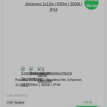
Versand
Rabalux 5732 LED Wandleuchte Johannes
1x12w | 930lm | 3000k | IP44
Code: 98005732
> 10 St.
UVP:
71,99 €