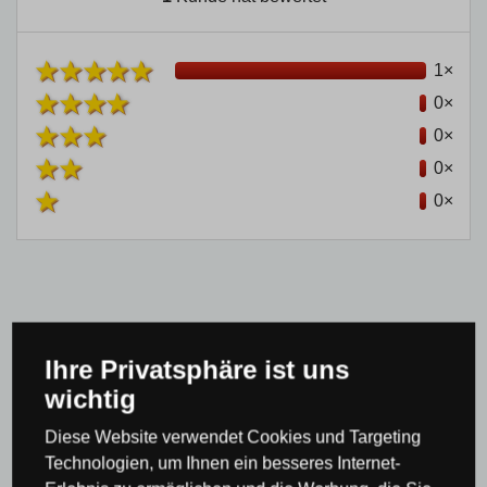
1×
0×
0×
0×
0×
Produktkategorie
Ihre Privatsphäre ist uns
wichtig
Wandleuchten & Wandlampen
LED
Diese Website verwendet Cookies und Targeting
Wandleuchten
Technologien, um Ihnen ein besseres Internet-