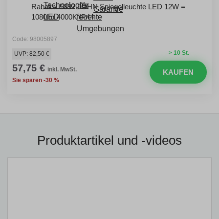
Rabalux 5897 JOHN Spiegelleuchte LED 12W =
1080lm 4000K IP44
Code: 98005897
> 10 St.
UVP:
82,50 €
57,75 €
inkl. MwSt.
KAUFEN
Sie sparen -30 %
Produktartikel und -videos