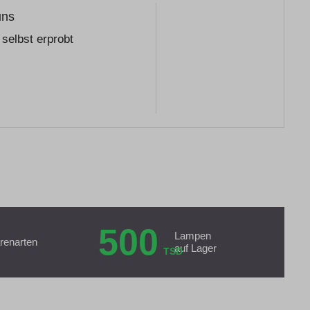
uns
selbst erprobt
500
Lampen
renarten
auf Lager
TSD