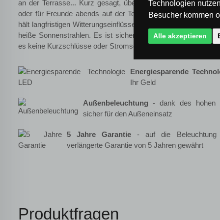
an der Terrasse... Kurz gesagt, überall dort, wo man auch 
Technologien nutzen
oder für Freunde abends auf der Terrasse sitzt und wo der el
Besucher kommen od
hält langfristigen Witterungseinflüssen stand, seien es Regen
heiße Sonnenstrahlen. Es ist sicher in der Anwendung, bei
Alle akzeptieren
es keine Kurzschlüsse oder Stromschläge.
Energiesparende Techno
Ihr Geld
Außenbeleuchtung
- dank des hohen I
sicher für den Außeneinsatz
5 Jahre Garantie
- auf die Beleuchtung 
verlängerte Garantie von 5 Jahren gewährt
Produktfragen