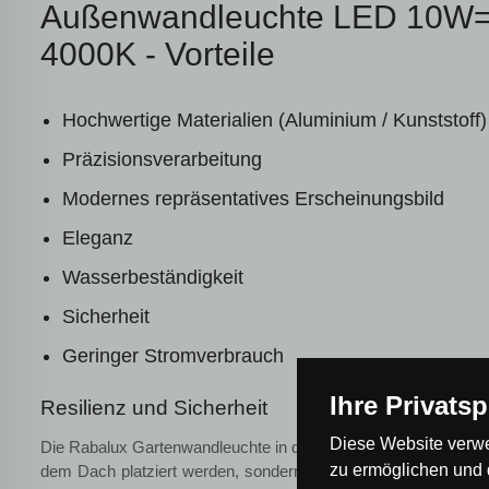
Außenwandleuchte LED 10W
4000K - Vorteile
Hochwertige Materialien (Aluminium / Kunststoff)
Präzisionsverarbeitung
Modernes repräsentatives Erscheinungsbild
Eleganz
Wasserbeständigkeit
Sicherheit
Geringer Stromverbrauch
Ihre Privats
Resilienz und Sicherheit
Diese Website verwe
Die Rabalux Gartenwandleuchte in der Farbe Anthrazit ist wass
zu ermöglichen und 
dem Dach platziert werden, sondern überall draußen im Gar