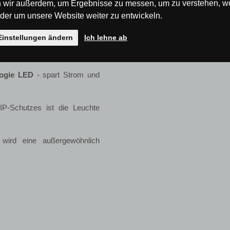
nachts die Straße sehen muss
 wir außerdem, um Ergebnisse zu messen, um zu verstehen, w
ektrische Strom hinreicht. Es
er um unsere Website weiter zu entwickeln.
 und Schnee oder im Gegenteil
 sachgemäßer Handhabung gibt
Einstellungen ändern
Ich lehne ab
logie LED
- spart Strom und
P-Schutzes ist die Leuchte
wird eine außergewöhnlich