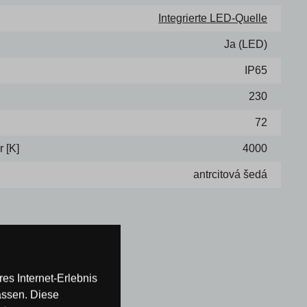
Integrierte LED-Quelle
Ja (LED)
IP65
230
72
 [K]
4000
antrcitová šedá
es Internet-Erlebnis
assen. Diese