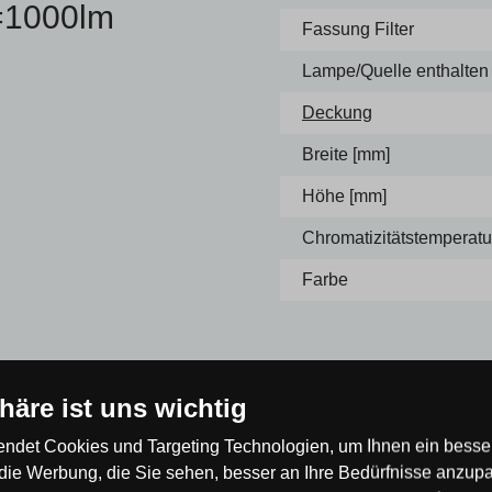
=1000lm
Fassung Filter
Lampe/Quelle enthalten
Deckung
Breite [mm]
Höhe [mm]
Chromatizitätstemperatur
Farbe
phäre ist uns wichtig
ndet Cookies und Targeting Technologien, um Ihnen ein besser
erdicht, muss also nicht unter
die Werbung, die Sie sehen, besser an Ihre Bedürfnisse anzup
ten, an Hauswänden, Garagen,