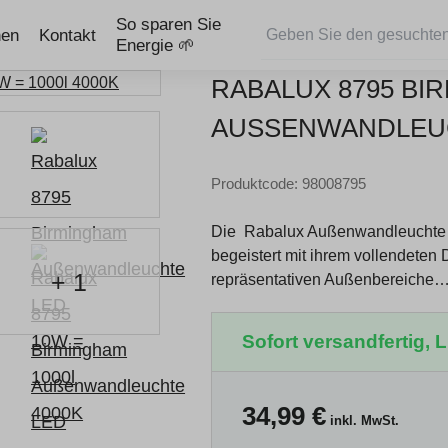
So sparen Sie
nen
Kontakt
Energie 🌱
RABALUX 8795 BI
AUSSENWANDLEUCH
Produktcode: 98008795
Die Rabalux Außenwandleuchte m
begeistert mit ihrem vollendeten
+ 1
repräsentativen Außenbereiche
Sofort versandfertig, Li
34,99
€
inkl. MwSt.