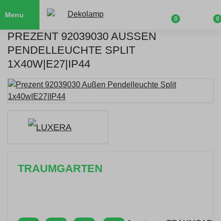
Menu
0
0
PREZENT 92039030 AUSSEN P
ENDELLEUCHTE SPLIT 1
X40W|E27|IP44
TRAUMGARTEN
Zeitlich begrenzter 20 % Rabatt auf Bestellungen
über 400 €
mit dem Code: VIP20DE