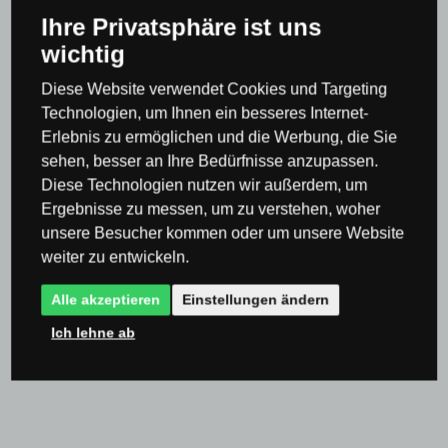
Frage
Ihre Privatsphäre ist uns
wichtig
Diese Website verwendet Cookies und Targeting
Technologien, um Ihnen ein besseres Internet-
Erlebnis zu ermöglichen und die Werbung, die Sie
sehen, besser an Ihre Bedürfnisse anzupassen.
Diese Technologien nutzen wir außerdem, um
Ergebnisse zu messen, um zu verstehen, woher
Stellen Sie anonym eine Frage.
unsere Besucher kommen oder um unsere Website
Ich habe die
Datenschutz- und
weiter zu entwickeln.
Einwilligungserklärung
gelesen und bin damit
Alle akzeptieren
Einstellungen ändern
einverstanden.
Ich lehne ab
SENDEN SIE EINE FRAGE