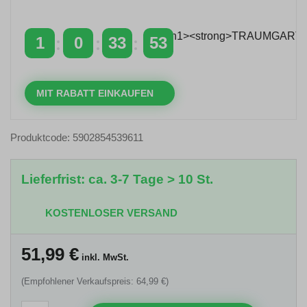
über 400 €
mit dem Code: VIP20DE
1
0
33
52
TAGE
STUNDEN
MINUTEN
SEKUNDEN
MIT RABATT EINKAUFEN
Produktcode: 5902854539611
Lieferfrist: ca. 3-7 Tage > 10 St.
KOSTENLOSER VERSAND
51,99
€
inkl. MwSt.
(Empfohlener Verkaufspreis: 64,99 €)