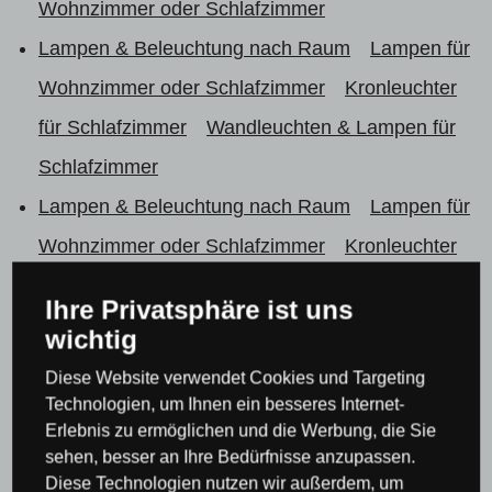
Wohnzimmer oder Schlafzimmer
Lampen & Beleuchtung nach Raum
Lampen für
Wohnzimmer oder Schlafzimmer
Kronleuchter
für Schlafzimmer
Wandleuchten & Lampen für
Schlafzimmer
Lampen & Beleuchtung nach Raum
Lampen für
Wohnzimmer oder Schlafzimmer
Kronleuchter
für Wohnzimmer
Wandleuchten & Lampen für
Ihre Privatsphäre ist uns
Wohnzimmer
wichtig
Leuchten & Beleuchtung Italux
Diese Website verwendet Cookies und Targeting
Leuchten & Beleuchtung Italux
Wandleuchten
Technologien, um Ihnen ein besseres Internet-
Erlebnis zu ermöglichen und die Werbung, die Sie
Italux
sehen, besser an Ihre Bedürfnisse anzupassen.
Diese Technologien nutzen wir außerdem, um