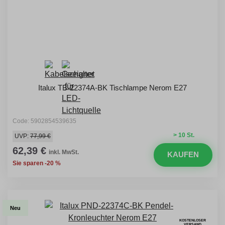
Italux TB-22374A-BK Tischlampe Nerom E27
Code: 5902854539635
> 10 St.
UVP:
77,99 €
62,39 €
inkl. MwSt.
KAUFEN
Sie sparen -20 %
Neu
KOSTENLOSER
VERSAND