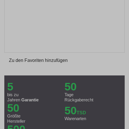
Zu den Favoriten hinzufügen
5
50
bis zu
Tage
Jahren
Garantie
Rückgaberecht
50
50
TSD
Größte
Warenarten
Hersteller