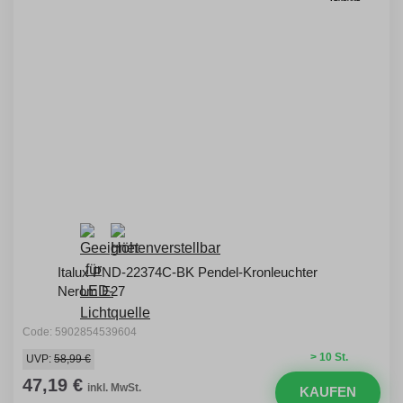
Italux PND-22374C-BK Pendel-Kronleuchter
Nerom E27
Code: 5902854539604
> 10 St.
UVP:
58,99 €
47,19 €
inkl. MwSt.
KAUFEN