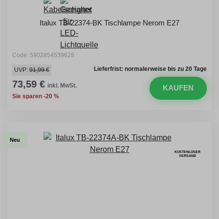
Italux TB-22374-BK Tischlampe Nerom E27
Code: 5902854539628
Lieferfrist: normalerweise bis zu 20 Tage
UVP:
91,99 €
73,59 €
inkl. MwSt.
KAUFEN
Sie sparen -20 %
Neu
KOSTENLOSER
VERSAND