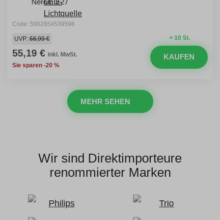
Nerom E27
Code: 5902854539598
> 10 St.
UVP:
68,99 €
55,19 €
inkl. MwSt.
KAUFEN
Sie sparen -20 %
MEHR SEHEN
Wir sind Direktimporteure
renommierter Marken