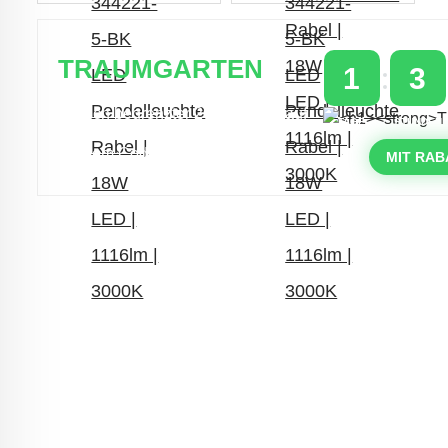
TRAUMGARTEN
1
3
Zeitlich begrenzter 20 % Rabatt auf
TAGE
STUNDEN
Bestellungen über 400 €
mit dem Code: VIP20DE
MIT RAB