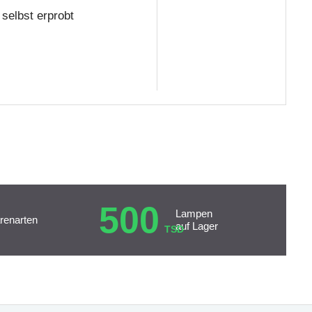
selbst erprobt
500
Lampen
renarten
auf Lager
TSD