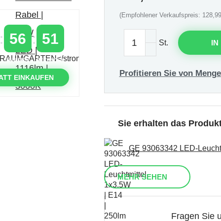
(Empfohlener Verkaufspreis: 128,99
56
50
St.
IN
MINUTEN
SEKUNDEN
Profitieren Sie von Menge
ATT EINKAUFEN
Sie erhalten das Produ
GE 93063342 LED-Leuchtmi
MEHR SEHEN
Fragen Sie 