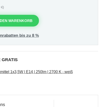
 €)
 DEN WARENKORB
nrabatten bis zu 8 %
kt GRATIS
ttel 1x3,5W | E14 | 250lm | 2700 K - weiß
uns