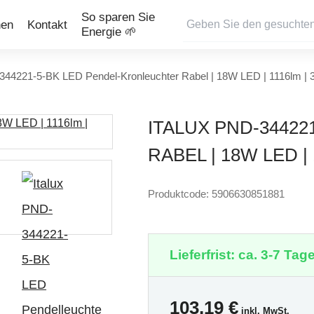
So sparen Sie
nen
Kontakt
Energie 🌱
-344221-5-BK LED Pendel-Kronleuchter Rabel | 18W LED | 1116lm |
ITALUX PND-3442
RABEL | 18W LED | 
Produktcode: 5906630851881
Lieferfrist: ca. 3-7 Tage
103,19
€
inkl. MwSt.