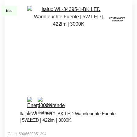
Neu
KOSTENLOSER
VERSAND
Italux WL-34395-1-BK LED Wandleuchte Fuente
| 5W LED | 422lm | 3000K
Code: 5906630851294