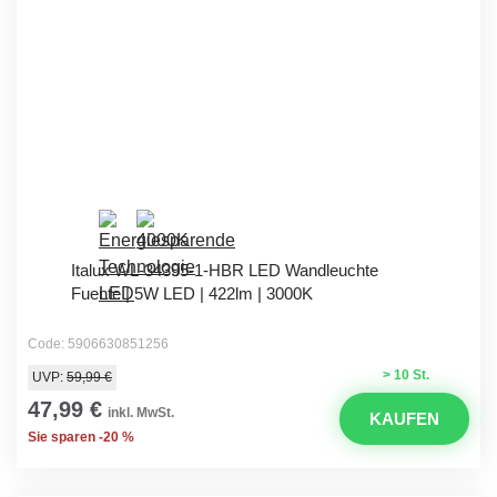
Italux WL-34395-1-HBR LED Wandleuchte
Fuente | 5W LED | 422lm | 3000K
Code: 5906630851256
> 10 St.
UVP:
59,99 €
47,99 €
inkl. MwSt.
KAUFEN
Sie sparen -20 %