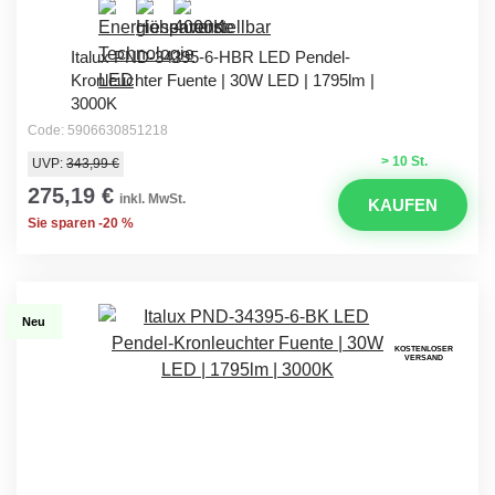
Italux PND-34395-6-HBR LED Pendel-
Kronleuchter Fuente | 30W LED | 1795lm |
3000K
Code: 5906630851218
> 10 St.
UVP:
343,99 €
275,19 €
inkl. MwSt.
KAUFEN
Sie sparen -20 %
Neu
KOSTENLOSER
VERSAND