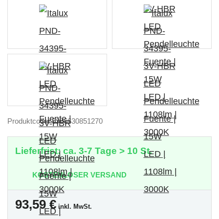
Produktcode: 5906630851270
Lieferfrist: ca. 3-7 Tage > 10 St.
KOSTENLOSER VERSAND
93,59
€
inkl. MwSt.