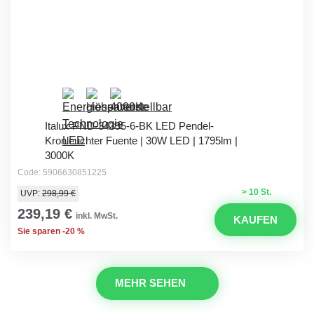
Italux PND-34395-6-BK LED Pendel-
Kronleuchter Fuente | 30W LED | 1795lm |
3000K
Code: 5906630851225
> 10 St.
UVP:
298,99 €
239,19 €
inkl. MwSt.
KAUFEN
Sie sparen -20 %
MEHR SEHEN