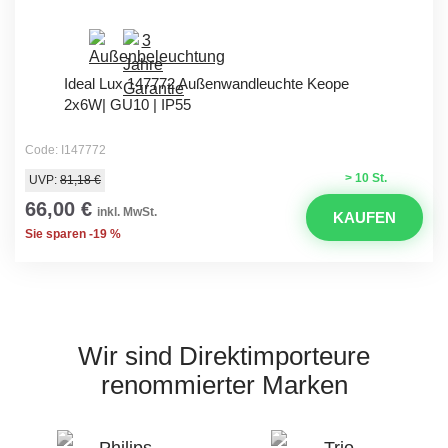
Ideal Lux 147772 Außenwandleuchte Keope
2x6W| GU10 | IP55
Code: I147772
> 10 St.
UVP:
81,18 €
66,00 €
inkl. MwSt.
KAUFEN
Sie sparen -19 %
Wir sind Direktimporteure
renommierter Marken