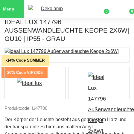
Menu
0
0
IDEAL LUX 147796
AUSSENWANDLEUCHTE KEOPE 2X6W| G
U10 | IP55 - GRAU
-14% Code SOMMER
-20% Code VIP20DE
Produktcode: I147796
Der Körper der Leuchte besteht aus gepresstem Harz und
der transparente Schirm aus mattem Acryl.
Korrosionsbeständig, witterungsbeständig, Farben durch