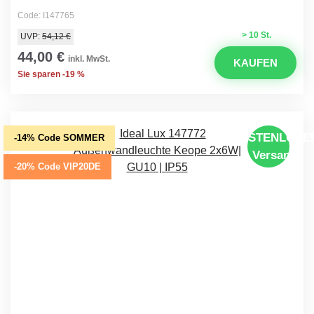
Code: I147765
> 10 St.
UVP:
54,12 €
44,00 €
inkl. MwSt.
KAUFEN
Sie sparen -19 %
KOSTENLOSE
-14% Code SOMMER
Versand
-20% Code VIP20DE