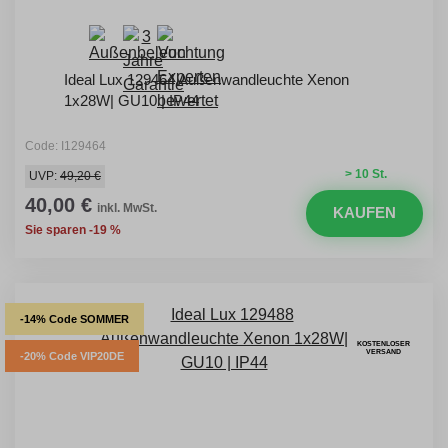
Ideal Lux 129464 Außenwandleuchte Xenon
1x28W| GU10 | IP44
Code: I129464
> 10 St.
UVP:
49,20 €
40,00 €
inkl. MwSt.
KAUFEN
Sie sparen -19 %
-14% Code SOMMER
KOSTENLOSER
VERSAND
-20% Code VIP20DE