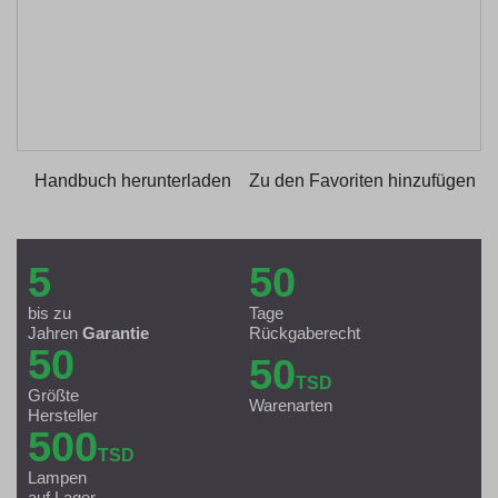
Handbuch herunterladen
Zu den Favoriten hinzufügen
5
50
bis zu
Tage
Jahren
Garantie
Rückgaberecht
50
50
TSD
Größte
Warenarten
Hersteller
500
TSD
Lampen
auf Lager