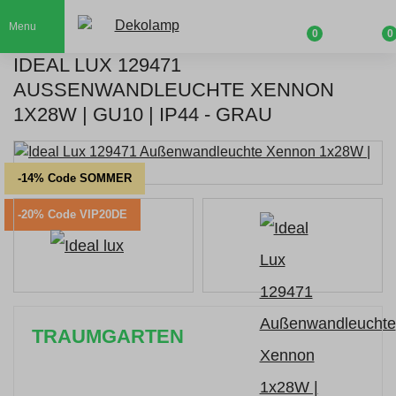
Menu
0
0
IDEAL LUX 129471
AUSSENWANDLEUCHTE XENNON 1
X28W | GU10 | IP44 - GRAU
-14% Code SOMMER
-20% Code VIP20DE
TRAUMGARTEN
Zeitlich begrenzter 20 % Rabatt auf Bestellungen
über 400 €