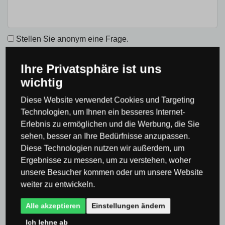
Stellen Sie anonym eine Frage.
Ich habe die
Datenschutz- und
Ihre Privatsphäre ist uns
Einwilligungserklärung
gelesen und bin damit
einverstanden.
wichtig
Diese Website verwendet Cookies und Targeting
SENDEN SIE EINE FRAGE
Technologien, um Ihnen ein besseres Internet-
Erlebnis zu ermöglichen und die Werbung, die Sie
sehen, besser an Ihre Bedürfnisse anzupassen.
Diese Technologien nutzen wir außerdem, um
Ergebnisse zu messen, um zu verstehen, woher
Produktbewertung
unsere Besucher kommen oder um unsere Website
weiter zu entwickeln.
Gesamtwertung
Alle akzeptieren
Einstellungen ändern
0 %
Ich lehne ab