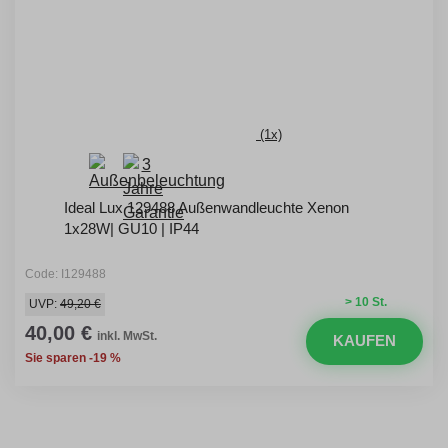
(1x)
Ideal Lux 129488 Außenwandleuchte Xenon
1x28W| GU10 | IP44
Code: I129488
> 10 St.
UVP:
49,20 €
40,00 €
inkl. MwSt.
KAUFEN
Sie sparen -19 %