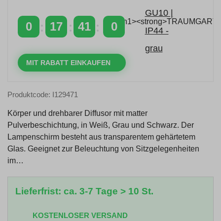
mit dem Code: VIP20DE
0
17
40
59
TAGE
STUNDEN
MINUTEN
SEKUNDEN
MIT RABATT EINKAUFEN
Produktcode: I129471
Körper und drehbarer Diffusor mit matter
Pulverbeschichtung, in Weiß, Grau und Schwarz. Der
Lampenschirm besteht aus transparentem gehärtetem
Glas. Geeignet zur Beleuchtung von Sitzgelegenheiten
im…
Lieferfrist: ca. 3-7 Tage > 10 St.
KOSTENLOSER VERSAND