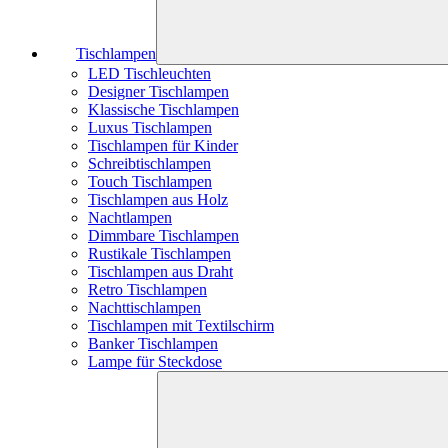
Tischlampen
LED Tischleuchten
Designer Tischlampen
Klassische Tischlampen
Luxus Tischlampen
Tischlampen für Kinder
Schreibtischlampen
Touch Tischlampen
Tischlampen aus Holz
Nachtlampen
Dimmbare Tischlampen
Rustikale Tischlampen
Tischlampen aus Draht
Retro Tischlampen
Nachttischlampen
Tischlampen mit Textilschirm
Banker Tischlampen
Lampe für Steckdose