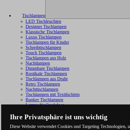
Tischlampen
LED Tischleuchten
Designer Tischlampen
Klassische Tischlampen
Luxus Tischlampen
Tischlampen für Kinder
Schreibtischlampen
Touch Tischlampen
Tischlampen aus Holz
Nachtlampen
Dimmbare Tischlampen
Rustikale Tischlampen
Tischlampen aus Draht
Retro Tischlampen
Nachttischlampen
Tischlampen mit Textilschirm
Banker Tischlampen
Lampe für Steckdose
Ihre Privatsphäre ist uns wichtig
Diese Website verwendet Cookies und Targeting Technologien, um 