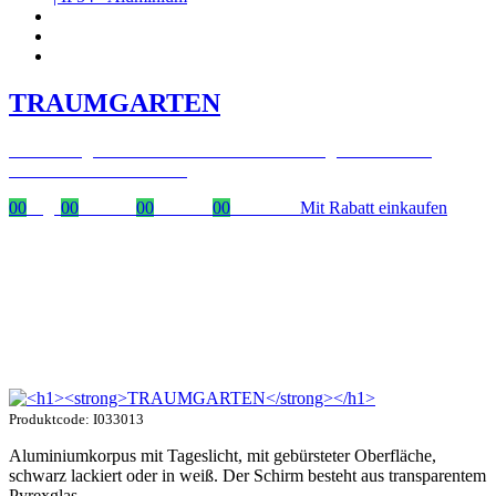
TRAUMGARTEN
Zeitlich begrenzter 20 % Rabatt auf Bestellungen über 400 €
mit dem Code: VIP20DE
00
Tage
00
Stunden
00
Minuten
00
Sekunden
Mit Rabatt einkaufen
Produktcode: I033013
Aluminiumkorpus mit Tageslicht, mit gebürsteter Oberfläche,
schwarz lackiert oder in weiß. Der Schirm besteht aus transparentem
Pyrexglas.