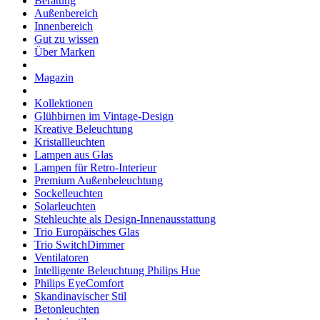
Beratung
Außenbereich
Innenbereich
Gut zu wissen
Über Marken
Magazin
Kollektionen
Glühbirnen im Vintage-Design
Kreative Beleuchtung
Kristallleuchten
Lampen aus Glas
Lampen für Retro-Interieur
Premium Außenbeleuchtung
Sockelleuchten
Solarleuchten
Stehleuchte als Design-Innenausstattung
Trio Europäisches Glas
Trio SwitchDimmer
Ventilatoren
Intelligente Beleuchtung Philips Hue
Philips EyeComfort
Skandinavischer Stil
Betonleuchten