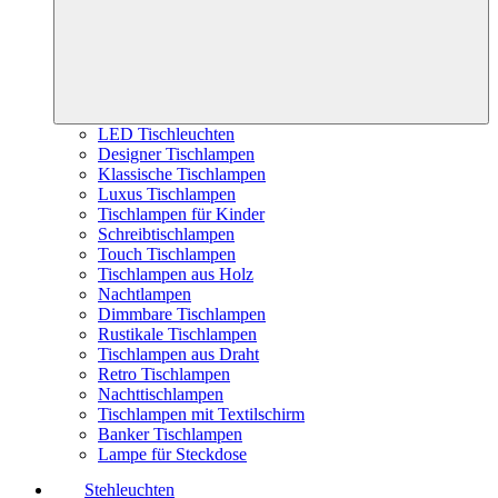
LED Tischleuchten
Designer Tischlampen
Klassische Tischlampen
Luxus Tischlampen
Tischlampen für Kinder
Schreibtischlampen
Touch Tischlampen
Tischlampen aus Holz
Nachtlampen
Dimmbare Tischlampen
Rustikale Tischlampen
Tischlampen aus Draht
Retro Tischlampen
Nachttischlampen
Tischlampen mit Textilschirm
Banker Tischlampen
Lampe für Steckdose
Stehleuchten