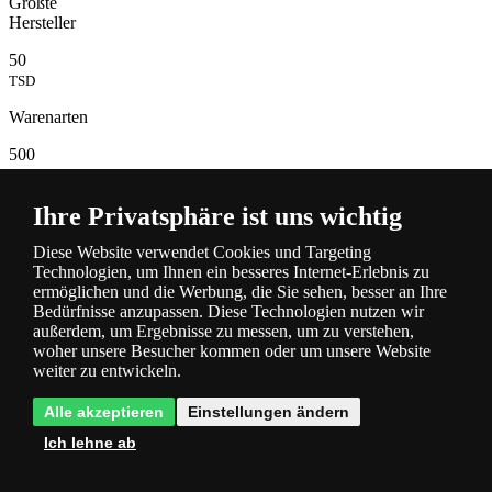
Größte
Hersteller
50
TSD
Warenarten
500
TSD
Lampen
Ihre Privatsphäre ist uns wichtig
auf Lager
Diese Website verwendet Cookies und Targeting
Technologien, um Ihnen ein besseres Internet-Erlebnis zu
ermöglichen und die Werbung, die Sie sehen, besser an Ihre
Bedürfnisse anzupassen. Diese Technologien nutzen wir
außerdem, um Ergebnisse zu messen, um zu verstehen,
woher unsere Besucher kommen oder um unsere Website
weiter zu entwickeln.
Alle akzeptieren
Einstellungen ändern
Beschreibung
und Parameter
Ich lehne ab