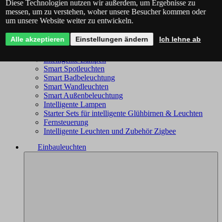
Diese Technologien nutzen wir außerdem, um Ergebnisse zu
Philips Hue - das komplette Angebot
messen, um zu verstehen, woher unsere Besucher kommen oder
Immax NEO - komplettes Sortiment
um unsere Website weiter zu entwickeln.
Trio Wiz - das komplette Angebot
Smart Kronleuchter
Alle akzeptieren
Einstellungen ändern
Ich lehne ab
Smart Deckenleuchten
Smart Leuchten
Intelligente Lampen
Smart Spotleuchten
Smart Badbeleuchtung
Smart Wandleuchten
Smart Außenbeleuchtung
Intelligente Lampen
Starter Sets für intelligente Glühbirnen & Leuchten
Fernsteuerung
Intelligente Leuchten und Zubehör Zigbee
Einbauleuchten