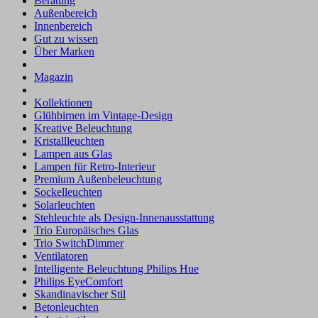
Beratung
Außenbereich
Innenbereich
Gut zu wissen
Über Marken
Magazin
Kollektionen
Glühbirnen im Vintage-Design
Kreative Beleuchtung
Kristallleuchten
Lampen aus Glas
Lampen für Retro-Interieur
Premium Außenbeleuchtung
Sockelleuchten
Solarleuchten
Stehleuchte als Design-Innenausstattung
Trio Europäisches Glas
Trio SwitchDimmer
Ventilatoren
Intelligente Beleuchtung Philips Hue
Philips EyeComfort
Skandinavischer Stil
Betonleuchten