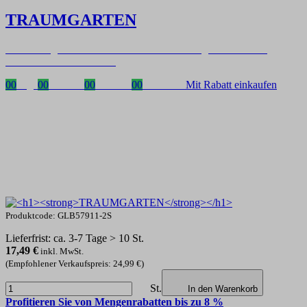
TRAUMGARTEN
Zeitlich begrenzter 20 % Rabatt auf Bestellungen über 400 €
mit dem Code: VIP20DE
00
Tage
00
Stunden
00
Minuten
00
Sekunden
Mit Rabatt einkaufen
Produktcode: GLB57911-2S
Lieferfrist: ca. 3-7 Tage > 10 St.
17,49
€
inkl. MwSt.
(Empfohlener Verkaufspreis: 24,99 €)
St.
In den Warenkorb
Profitieren Sie von Mengenrabatten bis zu 8 %