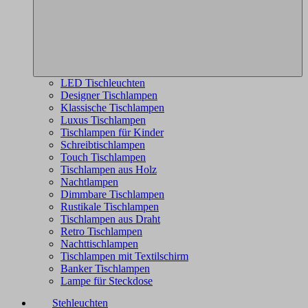
LED Tischleuchten
Designer Tischlampen
Klassische Tischlampen
Luxus Tischlampen
Tischlampen für Kinder
Schreibtischlampen
Touch Tischlampen
Tischlampen aus Holz
Nachtlampen
Dimmbare Tischlampen
Rustikale Tischlampen
Tischlampen aus Draht
Retro Tischlampen
Nachttischlampen
Tischlampen mit Textilschirm
Banker Tischlampen
Lampe für Steckdose
Stehleuchten