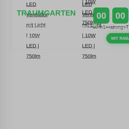
TRAUMGARTEN
00
00
Zeitlich begrenzter 20 % Rabatt auf
TAGE
STUNDEN
Bestellungen über 400 €
mit dem Code: VIP20DE
MIT RAB