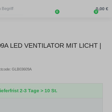
0,00 €
0
0
9A LED VENTILATOR MIT LICHT |
ktcode: GLB03609A
eferfrist 2-3 Tage > 10 St.