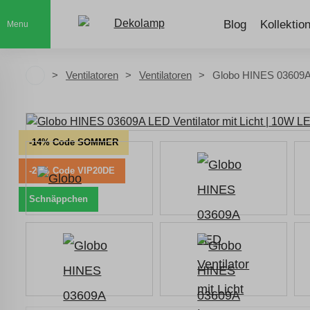
Blog
Kollektio
Menu
Ventilatoren
Ventilatoren
Globo HINES 03609A L
-14% Code SOMMER
-20% Code VIP20DE
Schnäppchen