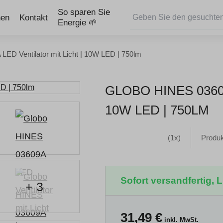
So sparen Sie
nen
Kontakt
Energie 🌱
ED Ventilator mit Licht | 10W LED | 750lm
GLOBO HINES 0360
10W LED | 750LM
(1x)
Produ
Sofort versandfertig, Li
+ 3
31,49
€
inkl. MwSt.