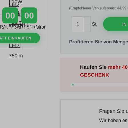
(Empfohlener Verkaufspreis: 44,99 
00
00
St.
IN
MINUTEN
SEKUNDEN
ATT EINKAUFEN
Profitieren Sie von Menge
Kaufen Sie
mehr
40
GESCHENK
Fragen Sie 
Wir haben es 