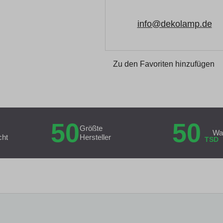
info@dekolamp.de
Zu den Favoriten hinzufügen
50
50
Größte
Wa
cht
Hersteller
TSD