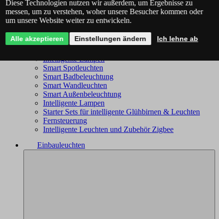
Diese Technologien nutzen wir außerdem, um Ergebnisse zu
Philips Hue - das komplette Angebot
messen, um zu verstehen, woher unsere Besucher kommen oder
Immax NEO - komplettes Sortiment
um unsere Website weiter zu entwickeln.
Trio Wiz - das komplette Angebot
Smart Kronleuchter
Alle akzeptieren
Einstellungen ändern
Ich lehne ab
Smart Deckenleuchten
Smart Leuchten
Intelligente Lampen
Smart Spotleuchten
Smart Badbeleuchtung
Smart Wandleuchten
Smart Außenbeleuchtung
Intelligente Lampen
Starter Sets für intelligente Glühbirnen & Leuchten
Fernsteuerung
Intelligente Leuchten und Zubehör Zigbee
Einbauleuchten