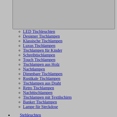
LED Tischleuchten
Designer Tischlampen
Klassische Tischlampen
Luxus Tischlampen
Tischlampen für Kinder
Schreibtischlampen
Touch Tischlampen
Tischlampen aus Holz
Nachtlampen
Dimmbare Tischlampen
Rustikale Tischlampen
Tischlampen aus Draht
Retro Tischlampen
Nachttischlampen
Tischlampen mit Textilschirm
Banker Tischlampen
Lampe für Steckdose
Stehleuchten