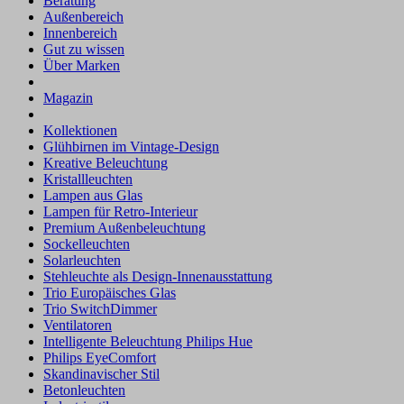
Beratung
Außenbereich
Innenbereich
Gut zu wissen
Über Marken
Magazin
Kollektionen
Glühbirnen im Vintage-Design
Kreative Beleuchtung
Kristallleuchten
Lampen aus Glas
Lampen für Retro-Interieur
Premium Außenbeleuchtung
Sockelleuchten
Solarleuchten
Stehleuchte als Design-Innenausstattung
Trio Europäisches Glas
Trio SwitchDimmer
Ventilatoren
Intelligente Beleuchtung Philips Hue
Philips EyeComfort
Skandinavischer Stil
Betonleuchten