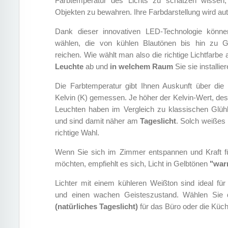
Farbtemperatur des Lichts zu schätzen wisse
Objekten zu bewahren. Ihre Farbdarstellung wird aut
Dank dieser innovativen LED-Technologie könne
wählen, die von kühlen Blautönen bis hin zu G
reichen. Wie wählt man also die richtige Lichtfar
Leuchte
ab und
in welchem ​​Raum
Sie sie installie
Die Farbtemperatur gibt Ihnen Auskunft über die 
Kelvin (K) gemessen. Je höher der Kelvin-Wert, des
Leuchten haben im Vergleich zu klassischen Glüh
und sind damit näher am
Tageslicht
. Solch weißes 
richtige Wahl.
Wenn Sie sich im Zimmer entspannen und Kraft f
möchten, empfiehlt es sich, Licht in Gelbtönen
"war
Lichter mit einem kühleren Weißton sind ideal fü
und einen wachen Geisteszustand. Wählen Sie
(natürliches Tageslicht)
für das Büro oder die Küch