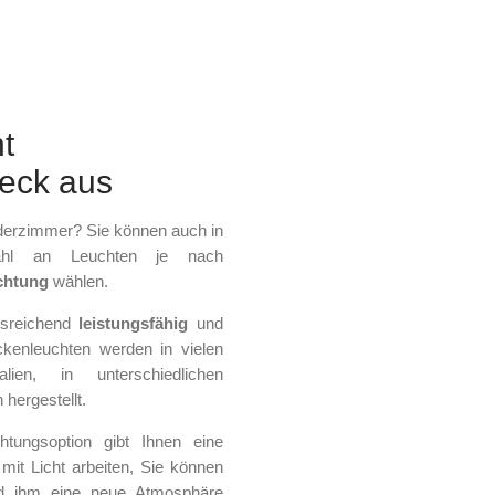
t
eck aus
derzimmer? Sie können auch in
hl an Leuchten je nach
chtung
wählen.
usreichend
leistungsfähig
und
kenleuchten werden in vielen
lien, in unterschiedlichen
hergestellt.
tungsoption gibt Ihnen eine
mit Licht arbeiten, Sie können
und ihm eine neue Atmosphäre