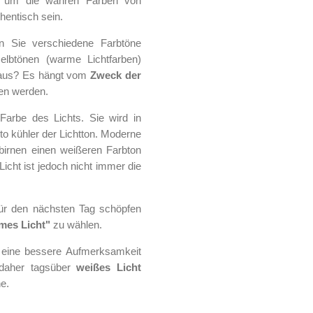
n, um die wahren Farben von
hentisch sein.
n Sie verschiedene Farbtöne
elbtönen (warme Lichtfarben)
be aus? Es hängt vom
Zweck der
ren werden.
Farbe des Lichts. Sie wird in
to kühler der Lichtton. Moderne
birnen einen weißeren Farbton
Licht ist jedoch nicht immer die
ür den nächsten Tag schöpfen
mes Licht"
zu wählen.
r eine bessere Aufmerksamkeit
 daher tagsüber
weißes Licht
e.